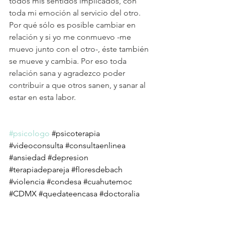
todos mis sentidos implicados, con 
toda mi emoción al servicio del otro. 
Por qué sólo es posible cambiar en 
relación y si yo me conmuevo -me 
muevo junto con el otro-, éste también 
se mueve y cambia. Por eso toda 
relación sana y agradezco poder 
contribuir a que otros sanen, y sanar al 
estar en esta labor. 
#psicologo
#psicoterapia
#videoconsulta
#consultaenlinea
#ansiedad
#depresion
#terapiadepareja
#floresdebach
#violencia
#condesa
#cuahutemoc
#CDMX
#quedateencasa
#doctoralia