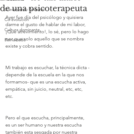
de una psicoterapeuta
Crecimiento Personal
Ayer fue día del psicólogo y quisiera 
Co-evolucion
darme el gusto de hablar de mi labor, 
Cultura dominante
¡Qué atrevimiento!, lo sé, pero lo hago 
por que solo aquello que se nombra 
Patriarcado
existe y cobra sentido. 
Mi trabajo es escuchar, la técnica dicta -
depende de la escuela en la que nos 
formamos- que es una escucha activa, 
empática, sin juicio, neutral, etc, etc, 
etc. 
Pero el que escucha, principalmente, 
es un ser humano y nuestra escucha 
también esta sesgada por nuestra 