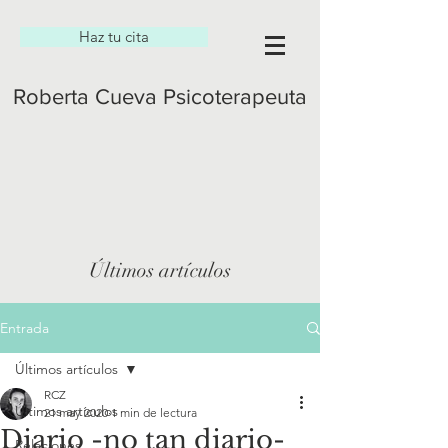
Haz tu cita
Roberta Cueva Psicoterapeuta
Últimos artículos
Entrada
Últimos artículos
RCZ
Últimos artículos
21 may 2020
1 min de lectura
Diario -no tan diario-
Relaciones