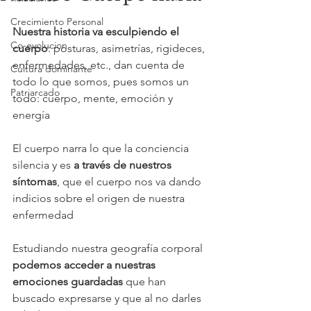
Crecimiento Personal
Nuestra historia va esculpiendo el 
Co-evolucion
cuerpo
: posturas, asimetrías, rigideces, 
enfermedades, etc., dan cuenta de 
Cultura dominante
todo lo que somos, pues somos un 
Patriarcado
todo: cuerpo, mente, emoción y 
energía 
El cuerpo narra lo que la conciencia 
silencia y es 
a través de nuestros 
síntomas
, que el cuerpo nos va dando 
indicios sobre el origen de nuestra 
enfermedad
Estudiando nuestra geografía corporal 
podemos acceder a nuestras 
emociones guardadas
 que han 
buscado expresarse y que al no darles 