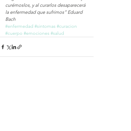
curémoslos, y al curarlos desaparecerá 
la enfermedad que sufrimos” Eduard 
Bach   
#enfermedad
#sintomas
#curacion
#cuerpo
#emociones
#salud
Ver todo
Entradas recientes