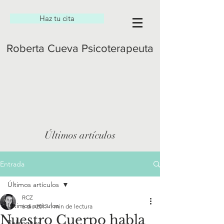
Haz tu cita
Roberta Cueva Psicoterapeuta
Últimos artículos
Entrada
Últimos artículos
RCZ
Últimos artículos
6 dic 2017
1 min de lectura
Nuestro Cuerpo habla
Relaciones